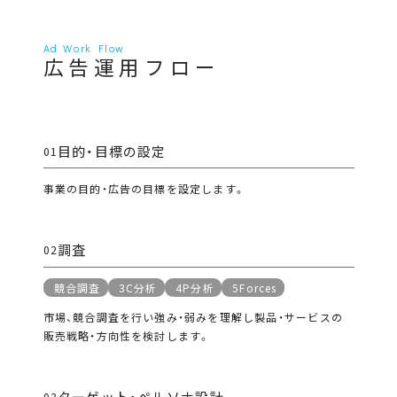
Ad Work Flow
広告運用フロー
目的・目標の設定
01
事業の目的・広告の目標を設定します。
調査
02
競合調査
3C分析
4P分析
5Forces
市場、競合調査を行い強み・弱みを理解し製品・サービスの
販売戦略・方向性を検討します。
ターゲット・ペルソナ設計
03