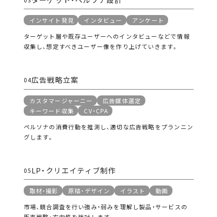
インサイト発見
インタビュー
アンケート
ターゲット層や既存ユーザーへのインタビューなどで情報
収集し、想定すべきユーザー像を作り上げていきます。
広告戦略立案
04
カスタマージャーニー
広告媒体選定
キーワード収集
CV・CPA
ペルソナの消費行動を推測し、適切な広告戦略をプランニン
グします。
LP・クリエイティブ制作
05
取材・撮影
原稿・デザイン
イラスト
動画
市場、競合調査を行い強み・弱みを理解し製品・サービスの
販売戦略・方向性を検討します。